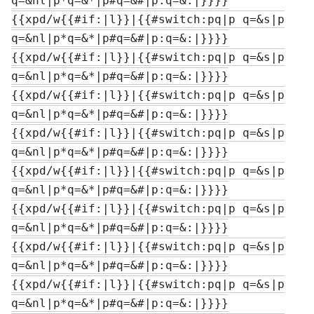
q=&nl|p*q=&*|p#q=&#|p:q=&:|}}}}
{{xpd/w{{#if:|l}}|{{#switch:pq|p q=&s|p

q=&nl|p*q=&*|p#q=&#|p:q=&:|}}}}
{{xpd/w{{#if:|l}}|{{#switch:pq|p q=&s|p

q=&nl|p*q=&*|p#q=&#|p:q=&:|}}}}
{{xpd/w{{#if:|l}}|{{#switch:pq|p q=&s|p

q=&nl|p*q=&*|p#q=&#|p:q=&:|}}}}
{{xpd/w{{#if:|l}}|{{#switch:pq|p q=&s|p

q=&nl|p*q=&*|p#q=&#|p:q=&:|}}}}
{{xpd/w{{#if:|l}}|{{#switch:pq|p q=&s|p

q=&nl|p*q=&*|p#q=&#|p:q=&:|}}}}
{{xpd/w{{#if:|l}}|{{#switch:pq|p q=&s|p

q=&nl|p*q=&*|p#q=&#|p:q=&:|}}}}
{{xpd/w{{#if:|l}}|{{#switch:pq|p q=&s|p

q=&nl|p*q=&*|p#q=&#|p:q=&:|}}}}
{{xpd/w{{#if:|l}}|{{#switch:pq|p q=&s|p

q=&nl|p*q=&*|p#q=&#|p:q=&:|}}}}