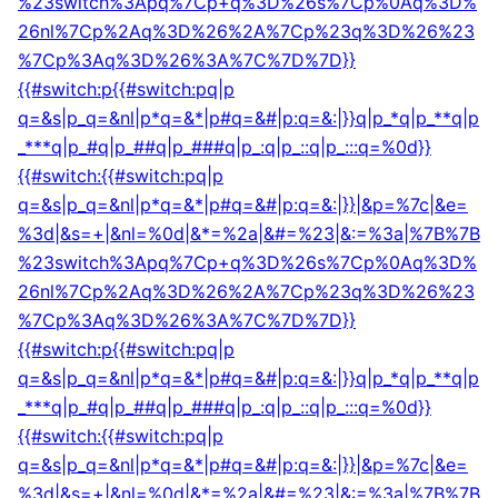
%23switch%3Apq%7Cp+q%3D%26s%7Cp%0Aq%3D%
26nl%7Cp%2Aq%3D%26%2A%7Cp%23q%3D%26%23
%7Cp%3Aq%3D%26%3A%7C%7D%7D}}
{{#switch:p{{#switch:pq|p
q=&s|p_q=&nl|p*q=&*|p#q=&#|p:q=&:|}}q|p_*q|p_**q|p
_***q|p_#q|p_##q|p_###q|p_:q|p_::q|p_:::q=%0d}}
{{#switch:{{#switch:pq|p
q=&s|p_q=&nl|p*q=&*|p#q=&#|p:q=&:|}}|&p=%7c|&e=
%3d|&s=+|&nl=%0d|&*=%2a|&#=%23|&:=%3a|%7B%7B
%23switch%3Apq%7Cp+q%3D%26s%7Cp%0Aq%3D%
26nl%7Cp%2Aq%3D%26%2A%7Cp%23q%3D%26%23
%7Cp%3Aq%3D%26%3A%7C%7D%7D}}
{{#switch:p{{#switch:pq|p
q=&s|p_q=&nl|p*q=&*|p#q=&#|p:q=&:|}}q|p_*q|p_**q|p
_***q|p_#q|p_##q|p_###q|p_:q|p_::q|p_:::q=%0d}}
{{#switch:{{#switch:pq|p
q=&s|p_q=&nl|p*q=&*|p#q=&#|p:q=&:|}}|&p=%7c|&e=
%3d|&s=+|&nl=%0d|&*=%2a|&#=%23|&:=%3a|%7B%7B