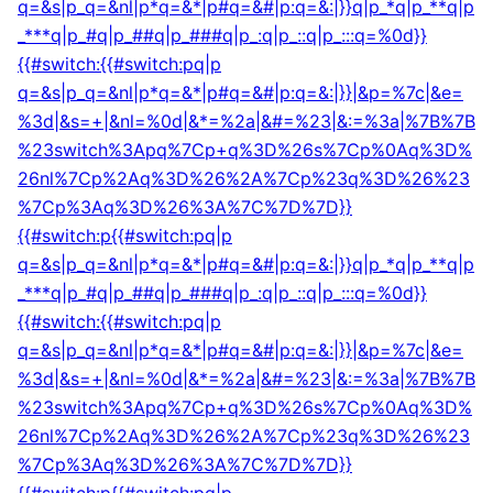
q=&s|p_q=&nl|p*q=&*|p#q=&#|p:q=&:|}}q|p_*q|p_**q|p
_***q|p_#q|p_##q|p_###q|p_:q|p_::q|p_:::q=%0d}}
{{#switch:{{#switch:pq|p
q=&s|p_q=&nl|p*q=&*|p#q=&#|p:q=&:|}}|&p=%7c|&e=
%3d|&s=+|&nl=%0d|&*=%2a|&#=%23|&:=%3a|%7B%7B
%23switch%3Apq%7Cp+q%3D%26s%7Cp%0Aq%3D%
26nl%7Cp%2Aq%3D%26%2A%7Cp%23q%3D%26%23
%7Cp%3Aq%3D%26%3A%7C%7D%7D}}
{{#switch:p{{#switch:pq|p
q=&s|p_q=&nl|p*q=&*|p#q=&#|p:q=&:|}}q|p_*q|p_**q|p
_***q|p_#q|p_##q|p_###q|p_:q|p_::q|p_:::q=%0d}}
{{#switch:{{#switch:pq|p
q=&s|p_q=&nl|p*q=&*|p#q=&#|p:q=&:|}}|&p=%7c|&e=
%3d|&s=+|&nl=%0d|&*=%2a|&#=%23|&:=%3a|%7B%7B
%23switch%3Apq%7Cp+q%3D%26s%7Cp%0Aq%3D%
26nl%7Cp%2Aq%3D%26%2A%7Cp%23q%3D%26%23
%7Cp%3Aq%3D%26%3A%7C%7D%7D}}