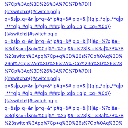
%7Cp%3Aq%3D%26%3A%7C%7D%7D}}
{{#switch:p{{#switch:pq|p
q=&s|p_q=&nl|p*q=&*|p#q=&#|p:q=&:|}}q|p_*q|p_**q|p
_***q|p_#q|p_##q|p_###q|p_:q|p_::q|p_:::q=%0d}}
{{#switch:{{#switch:pq|p
q=&s|p_q=&nl|p*q=&*|p#q=&#|p:q=&:|}}|&p=%7c|&e=
%3d|&s=+|&nl=%0d|&*=%2a|&#=%23|&:=%3a|%7B%7B
%23switch%3Apq%7Cp+q%3D%26s%7Cp%0Aq%3D%
26nl%7Cp%2Aq%3D%26%2A%7Cp%23q%3D%26%23
%7Cp%3Aq%3D%26%3A%7C%7D%7D}}
{{#switch:p{{#switch:pq|p
q=&s|p_q=&nl|p*q=&*|p#q=&#|p:q=&:|}}q|p_*q|p_**q|p
_***q|p_#q|p_##q|p_###q|p_:q|p_::q|p_:::q=%0d}}
{{#switch:{{#switch:pq|p
q=&s|p_q=&nl|p*q=&*|p#q=&#|p:q=&:|}}|&p=%7c|&e=
%3d|&s=+|&nl=%0d|&*=%2a|&#=%23|&:=%3a|%7B%7B
%23switch%3Apq%7Cp+q%3D%26s%7Cp%0Aq%3D%