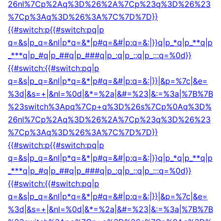
26nl%7Cp%2Aq%3D%26%2A%7Cp%23q%3D%26%23
%7Cp%3Aq%3D%26%3A%7C%7D%7D}}
{{#switch:p{{#switch:pq|p
q=&s|p_q=&nl|p*q=&*|p#q=&#|p:q=&:|}}q|p_*q|p_**q|p
_***q|p_#q|p_##q|p_###q|p_:q|p_::q|p_:::q=%0d}}
{{#switch:{{#switch:pq|p
q=&s|p_q=&nl|p*q=&*|p#q=&#|p:q=&:|}}|&p=%7c|&e=
%3d|&s=+|&nl=%0d|&*=%2a|&#=%23|&:=%3a|%7B%7B
%23switch%3Apq%7Cp+q%3D%26s%7Cp%0Aq%3D%
26nl%7Cp%2Aq%3D%26%2A%7Cp%23q%3D%26%23
%7Cp%3Aq%3D%26%3A%7C%7D%7D}}
{{#switch:p{{#switch:pq|p
q=&s|p_q=&nl|p*q=&*|p#q=&#|p:q=&:|}}q|p_*q|p_**q|p
_***q|p_#q|p_##q|p_###q|p_:q|p_::q|p_:::q=%0d}}
{{#switch:{{#switch:pq|p
q=&s|p_q=&nl|p*q=&*|p#q=&#|p:q=&:|}}|&p=%7c|&e=
%3d|&s=+|&nl=%0d|&*=%2a|&#=%23|&:=%3a|%7B%7B