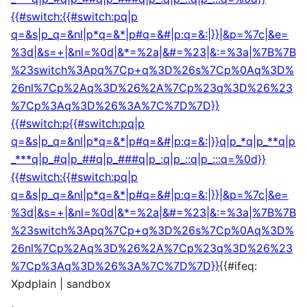
{{#switch:{{#switch:pq|p
q=&s|p_q=&nl|p*q=&*|p#q=&#|p:q=&:|}}|&p=%7c|&e=
%3d|&s=+|&nl=%0d|&*=%2a|&#=%23|&:=%3a|%7B%7B
%23switch%3Apq%7Cp+q%3D%26s%7Cp%0Aq%3D%
26nl%7Cp%2Aq%3D%26%2A%7Cp%23q%3D%26%23
%7Cp%3Aq%3D%26%3A%7C%7D%7D}}
{{#switch:p{{#switch:pq|p
q=&s|p_q=&nl|p*q=&*|p#q=&#|p:q=&:|}}q|p_*q|p_**q|p
_***q|p_#q|p_##q|p_###q|p_:q|p_::q|p_:::q=%0d}}
{{#switch:{{#switch:pq|p
q=&s|p_q=&nl|p*q=&*|p#q=&#|p:q=&:|}}|&p=%7c|&e=
%3d|&s=+|&nl=%0d|&*=%2a|&#=%23|&:=%3a|%7B%7B
%23switch%3Apq%7Cp+q%3D%26s%7Cp%0Aq%3D%
26nl%7Cp%2Aq%3D%26%2A%7Cp%23q%3D%26%23
%7Cp%3Aq%3D%26%3A%7C%7D%7D}}
{{#ifeq:
Xpdplain | sandbox