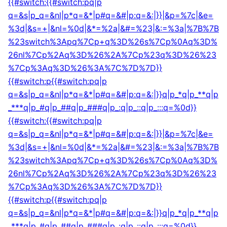
{{#switch:{{#switch:pq|p
q=&s|p_q=&nl|p*q=&*|p#q=&#|p:q=&:|}}|&p=%7c|&e=
%3d|&s=+|&nl=%0d|&*=%2a|&#=%23|&:=%3a|%7B%7B
%23switch%3Apq%7Cp+q%3D%26s%7Cp%0Aq%3D%
26nl%7Cp%2Aq%3D%26%2A%7Cp%23q%3D%26%23
%7Cp%3Aq%3D%26%3A%7C%7D%7D}}
{{#switch:p{{#switch:pq|p
q=&s|p_q=&nl|p*q=&*|p#q=&#|p:q=&:|}}q|p_*q|p_**q|p
_***q|p_#q|p_##q|p_###q|p_:q|p_::q|p_:::q=%0d}}
{{#switch:{{#switch:pq|p
q=&s|p_q=&nl|p*q=&*|p#q=&#|p:q=&:|}}|&p=%7c|&e=
%3d|&s=+|&nl=%0d|&*=%2a|&#=%23|&:=%3a|%7B%7B
%23switch%3Apq%7Cp+q%3D%26s%7Cp%0Aq%3D%
26nl%7Cp%2Aq%3D%26%2A%7Cp%23q%3D%26%23
%7Cp%3Aq%3D%26%3A%7C%7D%7D}}
{{#switch:p{{#switch:pq|p
q=&s|p_q=&nl|p*q=&*|p#q=&#|p:q=&:|}}q|p_*q|p_**q|p
_***q|p_#q|p_##q|p_###q|p_:q|p_::q|p_:::q=%0d}}