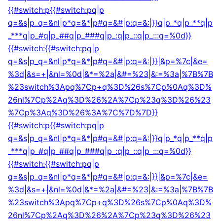
{{#switch:p{{#switch:pq|p
q=&s|p_q=&nl|p*q=&*|p#q=&#|p:q=&:|}}q|p_*q|p_**q|p
_***q|p_#q|p_##q|p_###q|p_:q|p_::q|p_:::q=%0d}}
{{#switch:{{#switch:pq|p
q=&s|p_q=&nl|p*q=&*|p#q=&#|p:q=&:|}}|&p=%7c|&e=
%3d|&s=+|&nl=%0d|&*=%2a|&#=%23|&:=%3a|%7B%7B
%23switch%3Apq%7Cp+q%3D%26s%7Cp%0Aq%3D%
26nl%7Cp%2Aq%3D%26%2A%7Cp%23q%3D%26%23
%7Cp%3Aq%3D%26%3A%7C%7D%7D}}
{{#switch:p{{#switch:pq|p
q=&s|p_q=&nl|p*q=&*|p#q=&#|p:q=&:|}}q|p_*q|p_**q|p
_***q|p_#q|p_##q|p_###q|p_:q|p_::q|p_:::q=%0d}}
{{#switch:{{#switch:pq|p
q=&s|p_q=&nl|p*q=&*|p#q=&#|p:q=&:|}}|&p=%7c|&e=
%3d|&s=+|&nl=%0d|&*=%2a|&#=%23|&:=%3a|%7B%7B
%23switch%3Apq%7Cp+q%3D%26s%7Cp%0Aq%3D%
26nl%7Cp%2Aq%3D%26%2A%7Cp%23q%3D%26%23