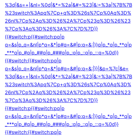
%3d|&s=+|&nl=%0d|&*=%2a|&#=%23|&:=%3a|%7B%7B
%23switch%3Apq%7Cp+q%3D%26s%7Cp%0Aq%3D%
26nl%7Cp%2Aq%3D%26%2A%7Cp%23q%3D%26%23
%7Cp%3Aq%3D%26%3A%7C%7D%7D}}
{{#switch:p{{#switch:pq|p
q=&s|p_q=&nl|p*q=&*|p#q=&#|p:q=&:|}}q|p_*q|p_**q|p
_***q|p_#q|p_##q|p_###q|p_:q|p_::q|p_:::q=%0d}}
{{#switch:{{#switch:pq|p
q=&s|p_q=&nl|p*q=&*|p#q=&#|p:q=&:|}}|&p=%7c|&e=
%3d|&s=+|&nl=%0d|&*=%2a|&#=%23|&:=%3a|%7B%7B
%23switch%3Apq%7Cp+q%3D%26s%7Cp%0Aq%3D%
26nl%7Cp%2Aq%3D%26%2A%7Cp%23q%3D%26%23
%7Cp%3Aq%3D%26%3A%7C%7D%7D}}
{{#switch:p{{#switch:pq|p
q=&s|p_q=&nl|p*q=&*|p#q=&#|p:q=&:|}}q|p_*q|p_**q|p
_***q|p_#q|p_##q|p_###q|p_:q|p_::q|p_:::q=%0d}}
{{#switch:{{#switch:pq|p