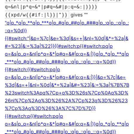
q=&nl|p*q=&*|p#q=&#|p:q=&:|}}}}
gives ""
{{xpd/w{{#if:|l}}|"}}
"q|p_*q|p_**q|p_***q|p_#q|p_##q|p_###q|p_:q|p_::q|p_:
::q=%0d}}
{{#switch:"|&p=%7c|&e=%3d|&s=+|&nl=%0d|&*=%2a|&
#=%23|&:=%3a|%22}}{{#switch:p{{#switch:pq|p
q=&s|p_q=&nl|p*q=&*|p#q=&#|p:q=&:|}}q|p_*q|p_**q|p
_***q|p_#q|p_##q|p_###q|p_:q|p_::q|p_:::q=%0d}}
{{#switch:{{#switch:pq|p
q=&s|p_q=&nl|p*q=&*|p#q=&#|p:q=&:|}}|&p=%7c|&e=
%3d|&s=+|&nl=%0d|&*=%2a|&#=%23|&:=%3a|%7B%7B
%23switch%3Apq%7Cp+q%3D%26s%7Cp%0Aq%3D%
26nl%7Cp%2Aq%3D%26%2A%7Cp%23q%3D%26%23
%7Cp%3Aq%3D%26%3A%7C%7D%7D}}
{{#switch:p{{#switch:pq|p
q=&s|p_q=&nl|p*q=&*|p#q=&#|p:q=&:|}}q|p_*q|p_**q|p
_***q|p_#q|p_##q|p_###q|p_:q|p_::q|p_:::q=%0d}}