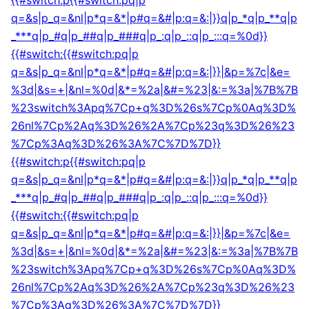
{{#switch:p{{#switch:pq|p
q=&s|p_q=&nl|p*q=&*|p#q=&#|p:q=&:|}}q|p_*q|p_**q|p
_***q|p_#q|p_##q|p_###q|p_:q|p_::q|p_:::q=%0d}}
{{#switch:{{#switch:pq|p
q=&s|p_q=&nl|p*q=&*|p#q=&#|p:q=&:|}}|&p=%7c|&e=
%3d|&s=+|&nl=%0d|&*=%2a|&#=%23|&:=%3a|%7B%7B
%23switch%3Apq%7Cp+q%3D%26s%7Cp%0Aq%3D%
26nl%7Cp%2Aq%3D%26%2A%7Cp%23q%3D%26%23
%7Cp%3Aq%3D%26%3A%7C%7D%7D}}
{{#switch:p{{#switch:pq|p
q=&s|p_q=&nl|p*q=&*|p#q=&#|p:q=&:|}}q|p_*q|p_**q|p
_***q|p_#q|p_##q|p_###q|p_:q|p_::q|p_:::q=%0d}}
{{#switch:{{#switch:pq|p
q=&s|p_q=&nl|p*q=&*|p#q=&#|p:q=&:|}}|&p=%7c|&e=
%3d|&s=+|&nl=%0d|&*=%2a|&#=%23|&:=%3a|%7B%7B
%23switch%3Apq%7Cp+q%3D%26s%7Cp%0Aq%3D%
26nl%7Cp%2Aq%3D%26%2A%7Cp%23q%3D%26%23
%7Cp%3Aq%3D%26%3A%7C%7D%7D}}