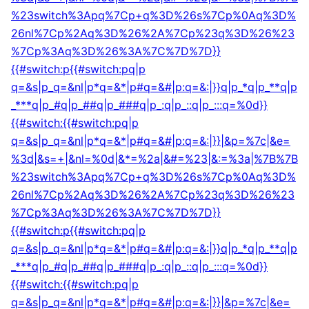
%23switch%3Apq%7Cp+q%3D%26s%7Cp%0Aq%3D%
26nl%7Cp%2Aq%3D%26%2A%7Cp%23q%3D%26%23
%7Cp%3Aq%3D%26%3A%7C%7D%7D}}
{{#switch:p{{#switch:pq|p
q=&s|p_q=&nl|p*q=&*|p#q=&#|p:q=&:|}}q|p_*q|p_**q|p
_***q|p_#q|p_##q|p_###q|p_:q|p_::q|p_:::q=%0d}}
{{#switch:{{#switch:pq|p
q=&s|p_q=&nl|p*q=&*|p#q=&#|p:q=&:|}}|&p=%7c|&e=
%3d|&s=+|&nl=%0d|&*=%2a|&#=%23|&:=%3a|%7B%7B
%23switch%3Apq%7Cp+q%3D%26s%7Cp%0Aq%3D%
26nl%7Cp%2Aq%3D%26%2A%7Cp%23q%3D%26%23
%7Cp%3Aq%3D%26%3A%7C%7D%7D}}
{{#switch:p{{#switch:pq|p
q=&s|p_q=&nl|p*q=&*|p#q=&#|p:q=&:|}}q|p_*q|p_**q|p
_***q|p_#q|p_##q|p_###q|p_:q|p_::q|p_:::q=%0d}}
{{#switch:{{#switch:pq|p
q=&s|p_q=&nl|p*q=&*|p#q=&#|p:q=&:|}}|&p=%7c|&e=