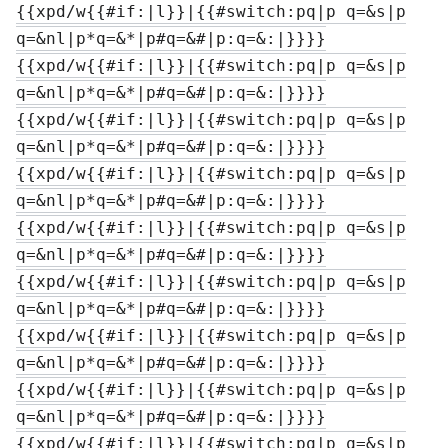
{{xpd/w{{#if:|l}}|{{#switch:pq|p q=&s|p

q=&nl|p*q=&*|p#q=&#|p:q=&:|}}}}
{{xpd/w{{#if:|l}}|{{#switch:pq|p q=&s|p

q=&nl|p*q=&*|p#q=&#|p:q=&:|}}}}
{{xpd/w{{#if:|l}}|{{#switch:pq|p q=&s|p

q=&nl|p*q=&*|p#q=&#|p:q=&:|}}}}
{{xpd/w{{#if:|l}}|{{#switch:pq|p q=&s|p

q=&nl|p*q=&*|p#q=&#|p:q=&:|}}}}
{{xpd/w{{#if:|l}}|{{#switch:pq|p q=&s|p

q=&nl|p*q=&*|p#q=&#|p:q=&:|}}}}
{{xpd/w{{#if:|l}}|{{#switch:pq|p q=&s|p

q=&nl|p*q=&*|p#q=&#|p:q=&:|}}}}
{{xpd/w{{#if:|l}}|{{#switch:pq|p q=&s|p

q=&nl|p*q=&*|p#q=&#|p:q=&:|}}}}
{{xpd/w{{#if:|l}}|{{#switch:pq|p q=&s|p

q=&nl|p*q=&*|p#q=&#|p:q=&:|}}}}
{{xpd/w{{#if:|l}}|{{#switch:pq|p q=&s|p
