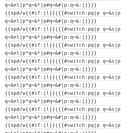
q=&nl|p*q=&*|p#q=&#|p:q=&:|}}}}
{{xpd/w{{#if:|l}}|{{#switch:pq|p q=&s|p

q=&nl|p*q=&*|p#q=&#|p:q=&:|}}}}
{{xpd/w{{#if:|l}}|{{#switch:pq|p q=&s|p

q=&nl|p*q=&*|p#q=&#|p:q=&:|}}}}
{{xpd/w{{#if:|l}}|{{#switch:pq|p q=&s|p

q=&nl|p*q=&*|p#q=&#|p:q=&:|}}}}
{{xpd/w{{#if:|l}}|{{#switch:pq|p q=&s|p

q=&nl|p*q=&*|p#q=&#|p:q=&:|}}}}
{{xpd/w{{#if:|l}}|{{#switch:pq|p q=&s|p

q=&nl|p*q=&*|p#q=&#|p:q=&:|}}}}
{{xpd/w{{#if:|l}}|{{#switch:pq|p q=&s|p

q=&nl|p*q=&*|p#q=&#|p:q=&:|}}}}
{{xpd/w{{#if:|l}}|{{#switch:pq|p q=&s|p

q=&nl|p*q=&*|p#q=&#|p:q=&:|}}}}
{{xpd/w{{#if:|l}}|{{#switch:pq|p q=&s|p
