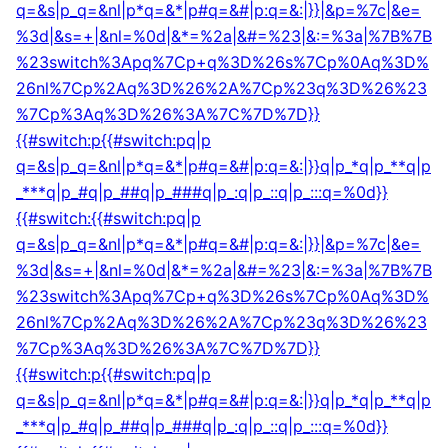
q=&s|p_q=&nl|p*q=&*|p#q=&#|p:q=&:|}}|&p=%7c|&e=
%3d|&s=+|&nl=%0d|&*=%2a|&#=%23|&:=%3a|%7B%7B
%23switch%3Apq%7Cp+q%3D%26s%7Cp%0Aq%3D%
26nl%7Cp%2Aq%3D%26%2A%7Cp%23q%3D%26%23
%7Cp%3Aq%3D%26%3A%7C%7D%7D}}
{{#switch:p{{#switch:pq|p
q=&s|p_q=&nl|p*q=&*|p#q=&#|p:q=&:|}}q|p_*q|p_**q|p
_***q|p_#q|p_##q|p_###q|p_:q|p_::q|p_:::q=%0d}}
{{#switch:{{#switch:pq|p
q=&s|p_q=&nl|p*q=&*|p#q=&#|p:q=&:|}}|&p=%7c|&e=
%3d|&s=+|&nl=%0d|&*=%2a|&#=%23|&:=%3a|%7B%7B
%23switch%3Apq%7Cp+q%3D%26s%7Cp%0Aq%3D%
26nl%7Cp%2Aq%3D%26%2A%7Cp%23q%3D%26%23
%7Cp%3Aq%3D%26%3A%7C%7D%7D}}
{{#switch:p{{#switch:pq|p
q=&s|p_q=&nl|p*q=&*|p#q=&#|p:q=&:|}}q|p_*q|p_**q|p
_***q|p_#q|p_##q|p_###q|p_:q|p_::q|p_:::q=%0d}}